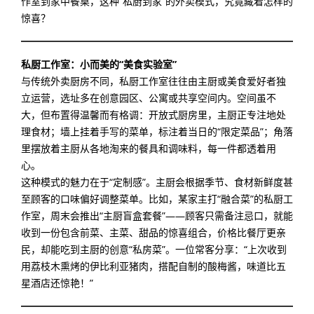
作室到家中餐桌，这种“私厨到家”的外卖模式，究竟藏着怎样的
惊喜？
私厨工作室：小而美的“美食实验室”
与传统外卖厨房不同，私厨工作室往往由主厨或美食爱好者独
立运营，选址多在创意园区、公寓或共享空间内。空间虽不
大，但布置得温馨而有格调：开放式厨房里，主厨正专注地处
理食材；墙上挂着手写的菜单，标注着当日的“限定菜品”；角落
里摆放着主厨从各地淘来的餐具和调味料，每一件都透着用
心。
这种模式的魅力在于“定制感”。主厨会根据季节、食材新鲜度甚
至顾客的口味偏好调整菜单。比如，某家主打“融合菜”的私厨工
作室，周末会推出“主厨盲盒套餐”——顾客只需备注忌口，就能
收到一份包含前菜、主菜、甜品的惊喜组合，价格比餐厅更亲
民，却能吃到主厨的创意“私房菜”。一位常客分享：“上次收到
用荔枝木熏烤的伊比利亚猪肉，搭配自制的酸梅酱，味道比五
星酒店还惊艳！”