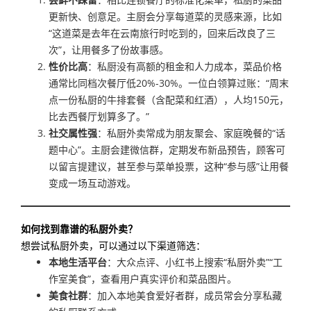
更新快、创意足。主厨会分享每道菜的灵感来源，比如
“这道菜是去年在云南旅行时吃到的，回来后改良了三
次”，让用餐多了份故事感。
性价比高
：私厨没有高额的租金和人力成本，菜品价格
通常比同档次餐厅低20%-30%。一位白领算过账：“周末
点一份私厨的牛排套餐（含配菜和红酒），人均150元，
比去西餐厅划算多了。”
社交属性强
：私厨外卖常成为朋友聚会、家庭晚餐的“话
题中心”。主厨会建微信群，定期发布新品预告，顾客可
以留言提建议，甚至参与菜单投票，这种“参与感”让用餐
变成一场互动游戏。
如何找到靠谱的私厨外卖？
想尝试私厨外卖，可以通过以下渠道筛选：
本地生活平台
：大众点评、小红书上搜索“私厨外卖”“工
作室美食”，查看用户真实评价和菜品图片。
美食社群
：加入本地美食爱好者群，成员常会分享私藏