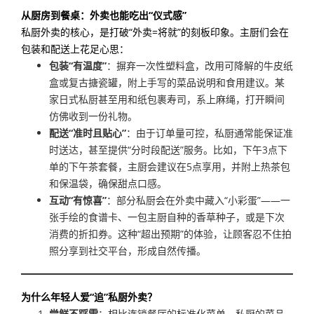
从厨房到餐桌：外卖也能吃出“仪式感”
私厨外卖的核心，是打破“外卖=将就”的刻板印象。主厨们会在
包装和配送上花足心思：
包装“有温度”
：摒弃一次性塑料盒，改用可降解的牛皮纸
盒或复古搪瓷罐，附上手写的菜品说明和食用建议。某
家日式私厨甚至用和纸包裹寿司，系上麻绳，打开瞬间
仿佛收到一份礼物。
配送“准时且贴心”
：由于订单量可控，私厨通常能保证准
时送达，甚至提供“分时段配送”服务。比如，下午3点下
单的下午茶套餐，主厨会建议在5点享用，并附上热茶包
和保温袋，确保甜点口感。
互动“有惊喜”
：部分私厨会在外卖中藏入“小彩蛋”——一
张手绘的食谱卡、一包主厨自种的香草种子，或是下次
消费的折扣券。这种“超出预期”的体验，让顾客忍不住拍
照分享到社交平台，形成自然传播。
为什么年轻人爱“追”私厨外卖？
尝鲜不踩雷
：相比连锁餐厅的标准化菜单，私厨的菜品