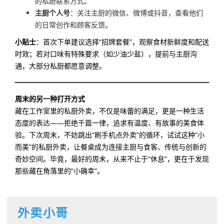
的私厨联系方式。
主厨个人号
：关注主厨的微信、微博或抖音，查看他们
的日常创作和顾客反馈。
小贴士
：首次下单建议选择“招牌套餐”，观察食材新鲜度和配送
时效；若对口味有特殊要求（如少油少盐），提前与主厨沟
通，大部分私厨都愿意调整。
周末的另一种打开方式
藏在工作室里的私厨外卖，不仅是味蕾的满足，更是一种生活
态度的表达——拒绝千篇一律，追求有温度、有故事的美食体
验。下次周末，不妨跳出“刷手机点外卖”的循环，试试这种“小
而美”的私厨外卖，让餐桌成为连接主厨与食客、传统与创新的
奇妙空间。毕竟，最好的周末，从来不止于“休息”，更在于发现
那些藏在角落里的“小确幸”。
外卖小哥