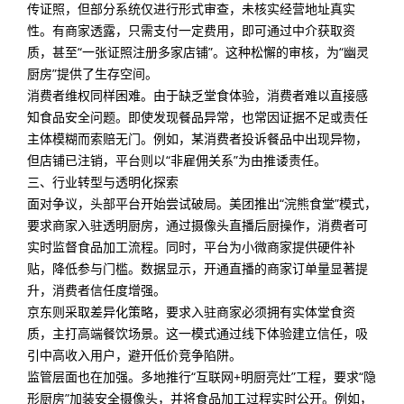
传证照，但部分系统仅进行形式审查，未核实经营地址真实
性。有商家透露，只需支付一定费用，即可通过中介获取资
质，甚至“一张证照注册多家店铺”。这种松懈的审核，为“幽灵
厨房”提供了生存空间。
消费者维权同样困难。由于缺乏堂食体验，消费者难以直接感
知食品安全问题。即使发现餐品异常，也常因证据不足或责任
主体模糊而索赔无门。例如，某消费者投诉餐品中出现异物，
但店铺已注销，平台则以“非雇佣关系”为由推诿责任。
三、行业转型与透明化探索
面对争议，头部平台开始尝试破局。美团推出“浣熊食堂”模式，
要求商家入驻透明厨房，通过摄像头直播后厨操作，消费者可
实时监督食品加工流程。同时，平台为小微商家提供硬件补
贴，降低参与门槛。数据显示，开通直播的商家订单量显著提
升，消费者信任度增强。
京东则采取差异化策略，要求入驻商家必须拥有实体堂食资
质，主打高端餐饮场景。这一模式通过线下体验建立信任，吸
引中高收入用户，避开低价竞争陷阱。
监管层面也在加强。多地推行“互联网+明厨亮灶”工程，要求“隐
形厨房”加装安全摄像头，并将食品加工过程实时公开。例如，