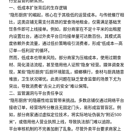
行业监管的新焦点。
一、低成本扩张背后的生存逻辑
“隐形厨房”的崛起，核心在于其极低的运营成本。与传统餐厅相
比，这类店铺无需支付高昂的堂食场地租金，仅需满足基础烹
饪条件即可上线接单。例如，部分商家在不足十平米的出租屋
内设置灶台，通过外卖平台日均接单量可达数百份。其模式高
度依赖外卖流量，通过低价策略吸引消费者，形成“低成本—高
订单—低利润”的循环。
然而，低成本也带来风险。部分商家为压缩成本，使用过期食
材、简化清洁流程，甚至借用他人证照“隐身”经营。媒体调查发
现，某些“隐形厨房”后厨环境脏乱，蟑螂横行，食材与厨具随意
堆放，卫生状况堪忧。此类问题在缺乏堂食监督的场景下尤为
突出，导致消费者“舌尖上的安全”难以保障。
二、监管漏洞与平台责任争议
“隐形厨房”的隐蔽性给监管带来挑战。多数店铺仅通过网络平台
接收订单，经营场所分散且无固定门头，易形成监管盲区。例
如，部分商家通过虚拟定位技术，将实际地址伪装为“附近500
米”，或借用他人营业执照上线，导致执法部门难以追踪。
平台审核机制的不完善加剧了乱象。尽管外卖平台要求商家上