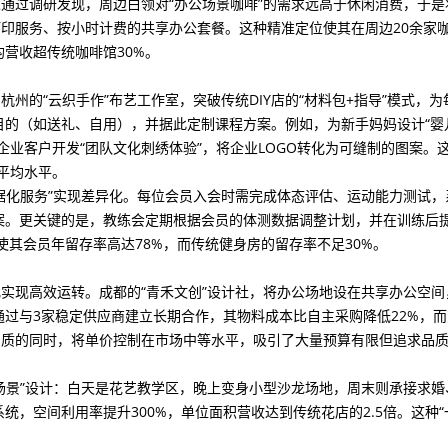
人通过调研发现，周边白领对“办公场景咖啡”的需求远高于休闲消费，于是
打印服务、按小时计费的共享办公套餐。这种精准定位使其在周边20余家
均营收超传统咖啡馆30%。
杭州的“云织手作”布艺工作室，突破传统DIY店的“材料包+指导”模式，为
目的（如送礼、自用），并据此定制课程方案。例如，为新手妈妈设计“婴
业客户开发“团队文化刺绣体验”，将企业LOGO转化为可缝制的图案。这
平均水平。
数据化服务”实现差异化。每位会员入会时需完成体态评估、运动能力测试，
案。更关键的是，教练会定期根据会员的体测数据调整计划，并在训练后提
使其会员年留存率高达78%，而传统健身房的留存率不足30%。
化实现高效运转。成都的“青禾文创”设计社，将办公场地设在共享办公空间
过与3家稳定供应商建立长期合作，其物料成本比自主采购降低22%，而
计品质的同时，将单价控制在市场中等水平，吸引了大量预算有限但追求品
态场景”设计：白天是花艺教学区，晚上变身小型沙龙场地，周末则承接求婚
，空间利用率提升300%，单位面积营收达到传统花店的2.5倍。这种“