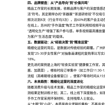
四、品牌塑造：从“产品导向”到“价值共鸣”
精品工作室的长期发展，依赖品牌与客户的深度情感连接
活”符号。其定期举办的“茶器展”“茶道研修班”不仅
频次达到8次（行业平均3次），且60%的客户会主
在线上，苏州的“手作温度”陶艺工作室利用短视频平
“透明化生产”增强了客户参与感，单条视频最高播放量
为客户“生活态度”的载体。
五、数据驱动：从“经验决策”到“精准运营”
精细化运营的背后，是数据对传统经验的颠覆。广州的
发现“25-30岁女性客户”对抽象画课程的复购率比
18%。
更先进的案例是上海的“轻食实验室”健康餐工作室，
酱、加蔬菜），哪些时段订单集中（如工作日11:30
流程（高峰期增设备餐窗口），使客户等待时间从15分
六、未来趋势：精细化运营的深度进化
随着消费升级与技术发展，精品工作室的精细化运营
测结果定制训练计划；其二，线上线下深度融合，如
手作工作室采用环保材料、支持残障人士就业。
从“大圈”到“小店”，本质是商业逻辑的重构：不再