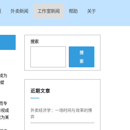
页
外卖新闻
工作室新闻
帮助
关于
搜索
搜
索
成为
化壁
近期文章
而专
重视成
外卖经济学：一场时间与效率的博
弈
成为某