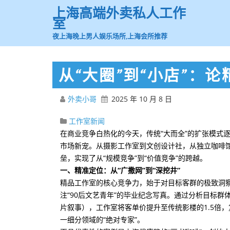
上海高端外卖私人工作
室
夜上海晚上男人娱乐场所,上海会所推荐
从“大圈”到“小店”：
外卖小哥
2025 年 10 月 8 日
工作室新闻
在商业竞争白热化的今天，传统“大而全”的扩张模式
市场新宠。从摄影工作室到文创设计社，从独立咖啡馆
垒，实现了从“规模竞争”到“价值竞争”的跨越。
一、精准定位：从“广撒网”到“深挖井”
精品工作室的核心竞争力，始于对目标客群的极致洞察
注“90后文艺青年”的毕业纪念写真。通过分析目标
片叙事），工作室将客单价提升至传统影楼的1.5倍，
一细分领域的“绝对专家”。