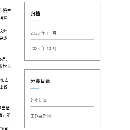
市慢生
归档
年消费
这种
2025 年 11 月
是成
2025 年 10 月
数据，
收增长
（如去
分类目录
和出餐
外卖新闻
基因检
素，如
工作室新闻
“不可