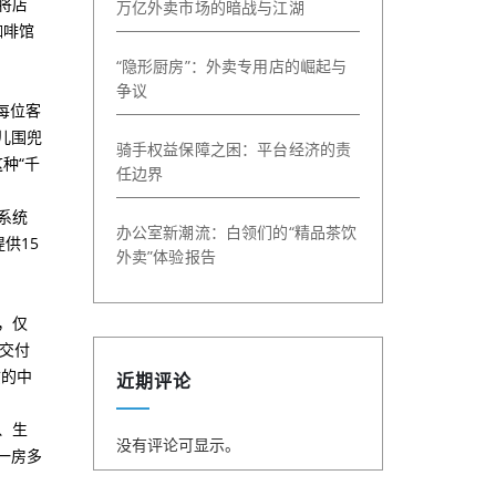
将店
万亿外卖市场的暗战与江湖
咖啡馆
“隐形厨房”：外卖专用店的崛起与
争议
每位客
儿围兜
骑手权益保障之困：平台经济的责
种“千
任边界
系统
办公室新潮流：白领们的“精品茶饮
供15
外卖”体验报告
，仅
交付
质的中
近期评论
、生
没有评论可显示。
一房多