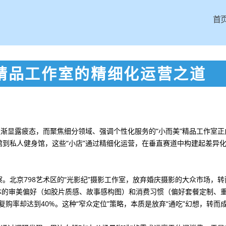
首
论精品工作室的精细化运营之道
逐渐显露疲态，而聚焦细分领域、强调个性化服务的“小而美”精品工作室正
到私人健身馆，这些“小店”通过精细化运营，在垂直赛道中构建起差异
。北京798艺术区的“光影纪”摄影工作室，放弃婚庆摄影的大众市场，转
群体的审美偏好（如胶片质感、故事感构图）和消费习惯（偏好套餐定制、
复购率却达到40%。这种“窄众定位”策略，本质是放弃“通吃”幻想，转而