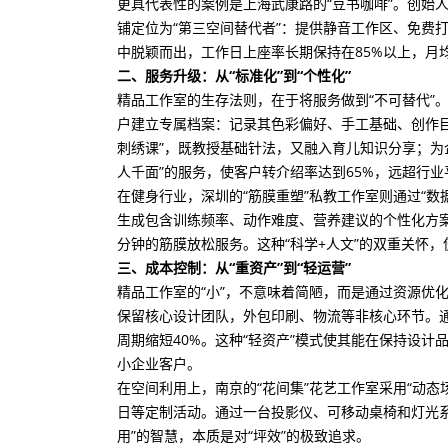
更具代表性的案例是上海武康路的“豆书咖啡”。创始
铺定位为“第三空间替代者”：提供静音工作区、免费
中脱颖而出，工作日上座率长期保持在85%以上，月
二、服务升级：从“标准化”到“个性化”
精品工作室的生存法则，在于将服务做到“不可替代”。
户建立专属档案：记录其色彩偏好、手工基础、创作
刺绣课”，既教授基础针法，又融入育儿知识分享；为企
人千面”的服务，使客户转介绍率达到65%，远超行业
在健身行业，深圳的“筋膜重塑”私教工作室则通过“
生成包含训练频率、动作难度、营养建议的个性化方
分钟的筋膜放松服务。这种“科学+人文”的双重关怀，
三、成本控制：从“重资产”到“轻运营”
精品工作室的“小”，不意味着简陋，而是通过资源优
保留核心设计团队，外包印刷、物流等非核心环节。通
周期缩短40%。这种“轻资产”模式使其能在保持设
小企业客户。
在空间利用上，南京的“花间集”花艺工作室采用“动
日等定制活动。通过一台投影仪、可移动桌椅和灯光系统
用”的智慧，本质是对“坪效”的极致追求。