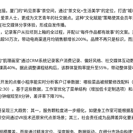
。厦门的“屿见茶事”茶空间，通过“茶文化+生活美学”的定位，打造“城
吸引爱茶人士，更成为文艺青年的社交据点。这种“文化赋能”策略使其会员
动在社交媒体分享体验，形成自发传播。
台，记录客户从拉坯到上釉的全过程，并配以“每件作品都有故事”的文案。
超50万次，带动电商渠道月均销售额增长200%。品牌不再只是标识，而
“肌理画室”通过CRM系统记录客户消费记录、偏好风格、社交媒体互动
写实课高40%。据此调整课程结构后，该群体复购率提升至55%，带动整体营
其开发的点餐小程序能实时分析客户订单数据：哪些菜品被频繁修改配料
-12:30）。基于这些数据，工作室优化了菜单结构（增加低卡定制选项）
钟缩短至8分钟，差评率下降70%。
将呈现三大趋势：其一，服务颗粒度进一步细化，如健身工作室可能根据
茶空间通过VR技术还原宋代点茶场景；其三，社会责任成为品牌差异化要
追求规模覆盖，而是通过精准定位、深度服务、数据驱动，在细分市场中构建